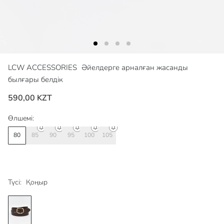
LCW ACCESSORIES
Әйелдерге арналған жасанды
былғары белдік
590,00 KZT
Өлшемі:
80
85
90
95
100
105
Түсі:
Қоңыр