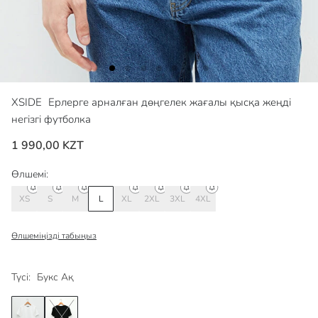
XSIDE
Ерлерге арналған дөңгелек жағалы қысқа жеңді
негізгі футболка
1 990,00 KZT
Өлшемі:
XS
S
M
L
XL
2XL
3XL
4XL
Өлшеміңізді табыңыз
Түсі:
Букс Ақ