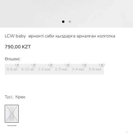
LCW baby
өрнекті сәби қыздарға арналған колготка
790,00 KZT
Өлшемі:
0-6 ай
6-12 ай
1-2 жас
2-3 жас
3-4 жас
5-6 жас
Түсі:
Крем