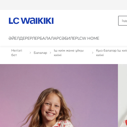
ӘЙЕЛДЕР
ЕРЛЕР
БАЛАЛАР
CӘБИЛЕР
LCW HOME
Негізгі
Іш киім және ұйқы
Қыз балалар Іш ки
Балалар
бет
киімі
киімі