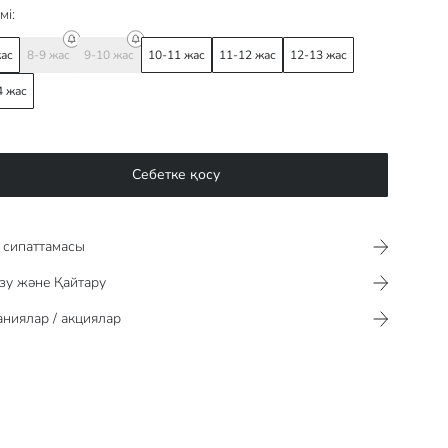
мі:
жас
8-9 жас
9-10 жас
10-11 жас
11-12 жас
12-13 жас
4 жас
Себетке қосу
сипаттамасы​​​​​
зу және Қайтару
ниялар / акциялар