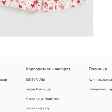
гілген. дөңгелек жағалы, қысқа жеңді, жүрек өрнекті футболка м
Корпоративтік ақпарат
Политика
қтар
БІЗ ТУРАЛЫ
Құпиялылық са
Біздің Дүкендер
Пайдалану ша
Мансап мүмкіндіктері
Қызмет көрсету