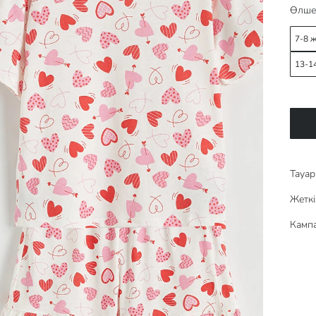
Өлше
7-8 
13-1
Тауар 
Жеткі
Кампа