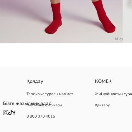
қыздарға арналған пижама жинағы 100% мақта трикотаж матадан ті
Қолдау
КӨМЕК
Негізгі Мата:
Шығу елі:
Тапсырыс туралы мәлімет
Жиі қойылатын сұра
Сатушы:
Бізге жазылыңыздар
Байланыс формасы
Қайтару
Бренд:
жыныс:
8 800 070 4015
Қондырма:
Мата: