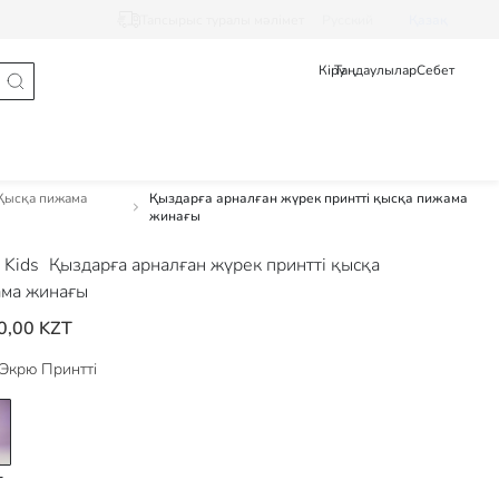
Тапсырыс туралы мәлімет
Pусский
Қазақ
Кіру
Таңдаулылар
Себет
Қысқа пижама
Қыздарға арналған жүрек принтті қысқа пижама
жинағы
 Kids
Қыздарға арналған жүрек принтті қысқа
ма жинағы
0,00 KZT
Экрю Принтті