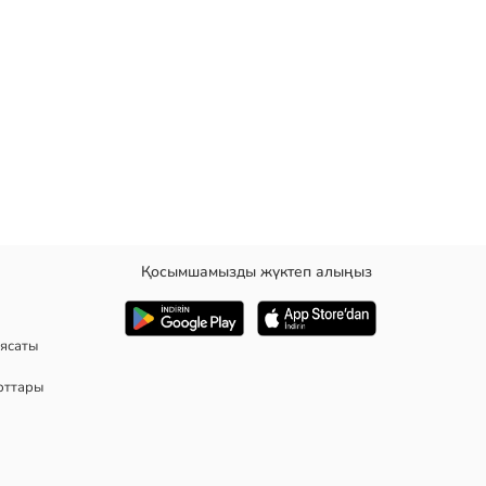
Қосымшамызды жүктеп алыңыз
ен бүрмелі шорттан тұрады.
ясаты
рттары