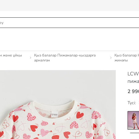
ім және ұйқы
Қыз балалар Пижамалар-қыздарға
Қыз балалар 
арналған
жинағы
LCW
пижа
2 99
Түсі: