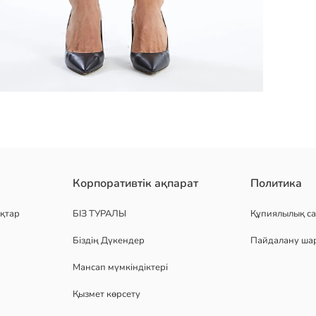
ан шалбар. серпімді белдік, тар балақ және қалталы дизайнға ие
Корпоративтік ақпарат
Политика
қтар
БІЗ ТУРАЛЫ
Құпиялылық са
Біздің Дүкендер
Пайдалану ша
Мансап мүмкіндіктері
Қызмет көрсету