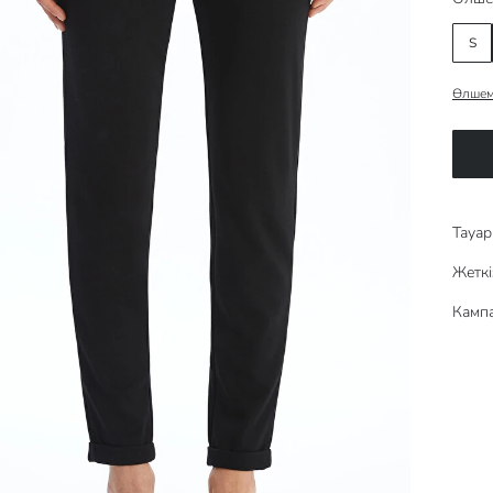
S
Өлшем
Тауар 
Жеткі
Кампа