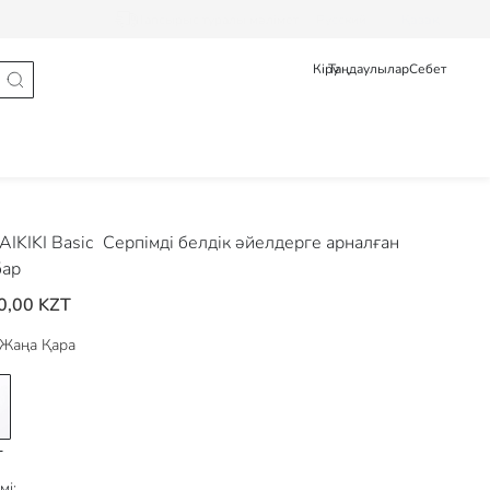
Тапсырыс туралы мәлімет
Pусский
Қазақ
Кіру
Таңдаулылар
Себет
IKIKI Basic
Серпімді белдік әйелдерге арналған
бар
0,00 KZT
Жаңа Қара
мі: