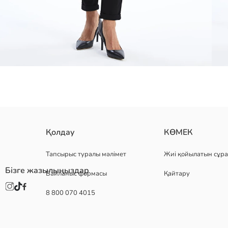
интерлок матасынан тігілген, стандартты пішімді әйелдерге арналғ
Қолдау
КӨМЕК
Тапсырыс туралы мәлімет
Жиі қойылатын сұра
Бізге жазылыңыздар
Байланыс формасы
Қайтару
Негізгі Мата:
Шығу елі:
8 800 070 4015
Сатушы:
Бренд:
жыныс:
Қондырма: