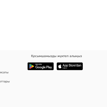
Қосымшамызды жүктеп алыңыз
ясаты
рттары