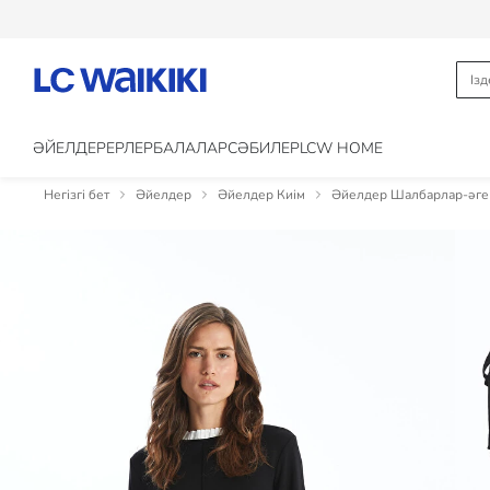
ӘЙЕЛДЕР
ЕРЛЕР
БАЛАЛАР
CӘБИЛЕР
LCW HOME
Негізгі бет
Әйелдер
Әйелдер Киім
Әйелдер Шалбарлар-әге