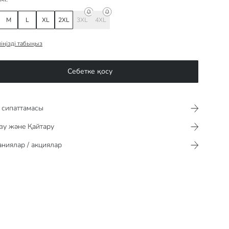
M
L
XL
2XL
3XL
4XL
іңізді табыңыз
Себетке қосу
сипаттамасы​​​​​
зу және Қайтару
ниялар / акциялар