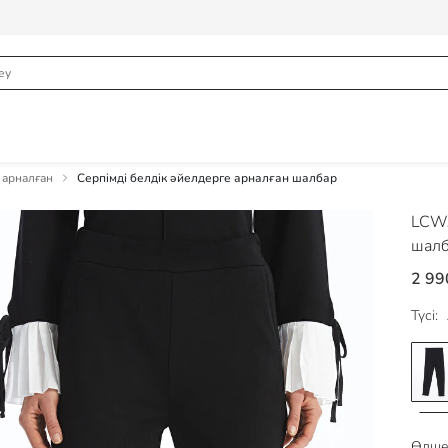
 арналған
Серпімді белдік әйелдерге арналған шалбар
LCWA
шал
2 99
Түсі:
Өлше