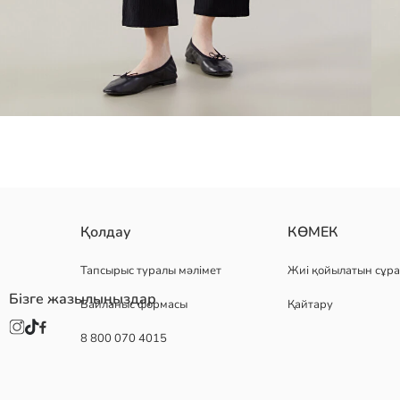
қатпарлы матадан тігілген кең қондырмалы әйелдер шалбары, реттел
Қолдау
КӨМЕК
Тапсырыс туралы мәлімет
Жиі қойылатын сұра
Бізге жазылыңыздар
Байланыс формасы
Қайтару
Негізгі Мата:
Шығу елі:
8 800 070 4015
Сатушы:
Бренд:
жыныс:
Қондырма: