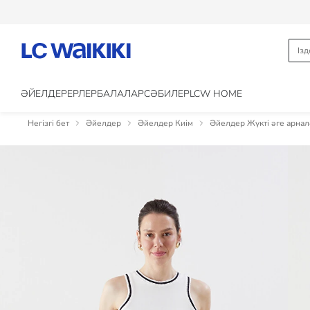
ӘЙЕЛДЕР
ЕРЛЕР
БАЛАЛАР
CӘБИЛЕР
LCW HOME
Негізгі бет
Әйелдер
Әйелдер Киім
Әйелдер Жүкті әге арнал