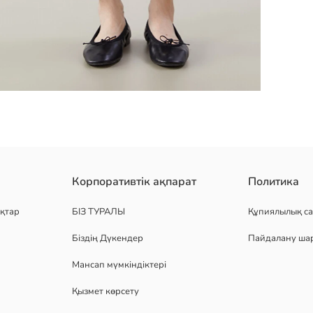
етін баулы серпімді белдігі бар, тік балақ үлгісінде
Корпоративтік ақпарат
Политика
қтар
БІЗ ТУРАЛЫ
Құпиялылық са
Біздің Дүкендер
Пайдалану ша
Мансап мүмкіндіктері
Қызмет көрсету