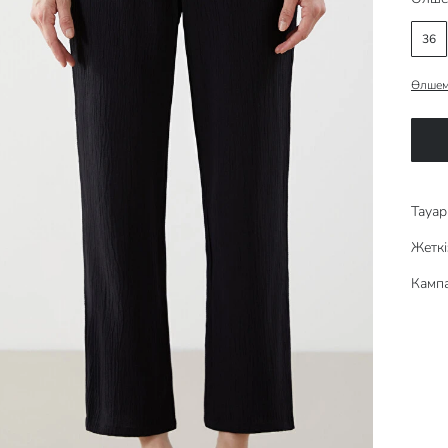
36
Өлшем
Тауар 
Жеткі
Кампа