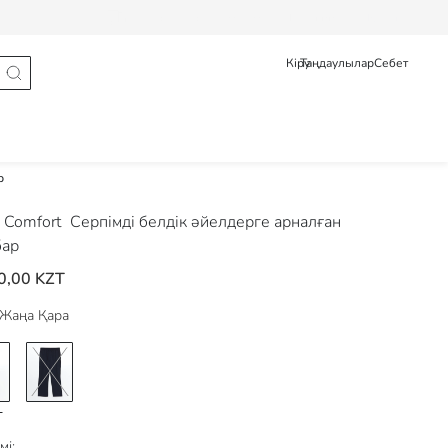
Тапсырыс туралы мәлімет
Pусский
Қазақ
Кіру
Таңдаулылар
Себет
р
 Comfort
Серпімді белдік әйелдерге арналған
бар
0,00 KZT
Жаңа Қара
мі: