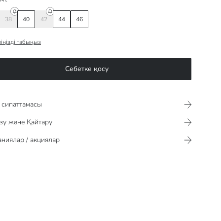
38
40
42
44
46
іңізді табыңыз
Себетке қосу
сипаттамасы​​​​​
зу және Қайтару
ниялар / акциялар