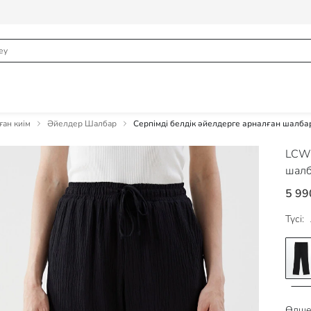
ған киім
Әйелдер Шалбар
Серпімді белдік әйелдерге арналған шалба
LCW
шал
5 99
Түсі:
Өлше