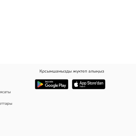
Қосымшамызды жүктеп алыңыз
ясаты
рттары