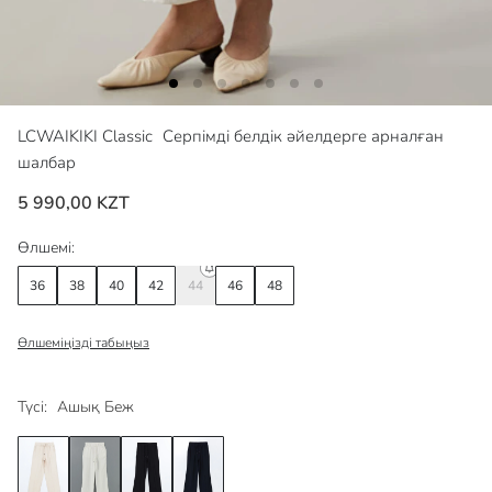
LCWAIKIKI Classic
Серпімді белдік әйелдерге арналған
шалбар
5 990,00 KZT
Өлшемі:
36
38
40
42
44
46
48
Өлшеміңізді табыңыз
Түсі:
Ашық Беж