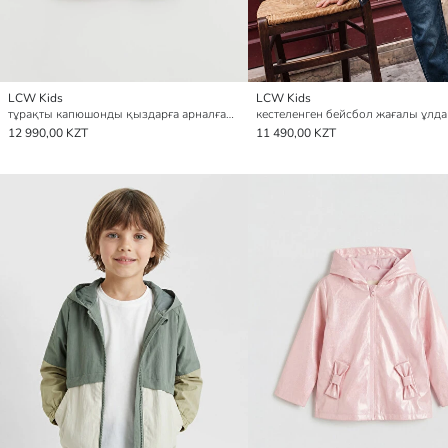
LCW Kids
LCW Kids
тұрақты капюшонды қыздарға арналған жаңбыр жамылғысы
12 990,00 KZT
11 490,00 KZT