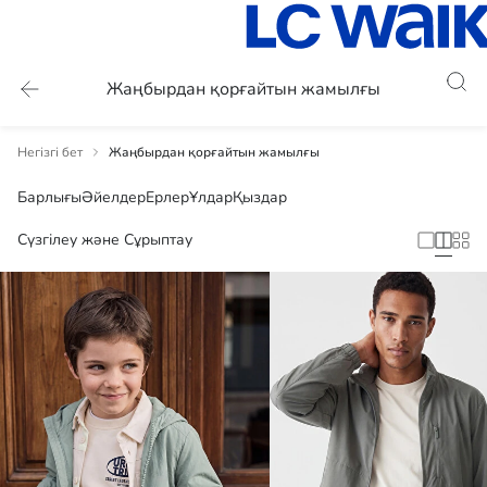
Жаңбырдан қорғайтын жамылғы
Негізгі бет
Жаңбырдан қорғайтын жамылғы
Барлығы
Әйелдер
Ерлер
Ұлдар
Қыздар
Сүзгілеу және Сұрыптау