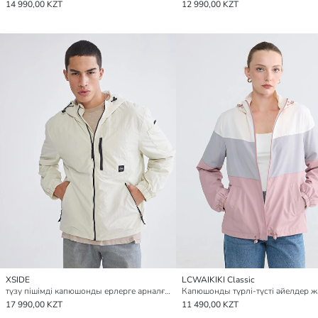
14 990,00 KZT
12 990,00 KZT
XSIDE
LCWAIKIKI Classic
түзу пішімді капюшонды ерлерге арналған жаңбыр жамылғысы
17 990,00 KZT
11 490,00 KZT