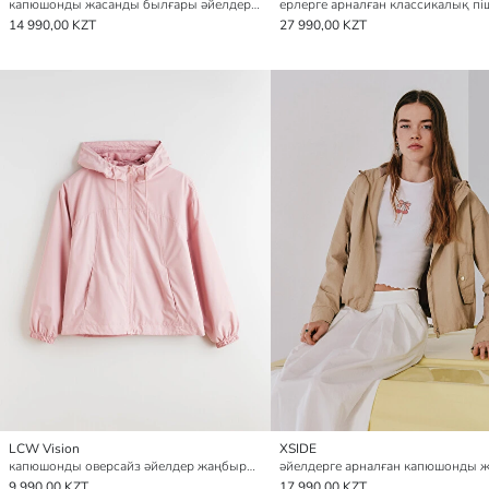
капюшонды жасанды былғары әйелдерге арналған жаңбырдан қорғайтын жамылғы
14 990,00 KZT
27 990,00 KZT
LCW Vision
XSIDE
капюшонды оверсайз әйелдер жаңбырдан қорғайтын жамылғы
9 990,00 KZT
17 990,00 KZT