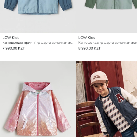
LCW Kids
LCW Kids
капюшонды принтті ұлдарға арналған жаңбырдан қорғайтын жамылғы
7 990,00 KZT
8 990,00 KZT