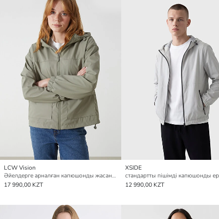
LCW Vision
XSIDE
Әйелдерге арналған капюшонды жасанды былғары жаңбырға арналған күрте
17 990,00 KZT
12 990,00 KZT