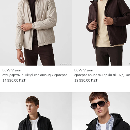
LCW Vision
LCW Vision
стандартты пішімді капюшонды ерлерге арналған жаңбырдан қорғайтын жамылғы
14 990,00 KZT
12 990,00 KZT