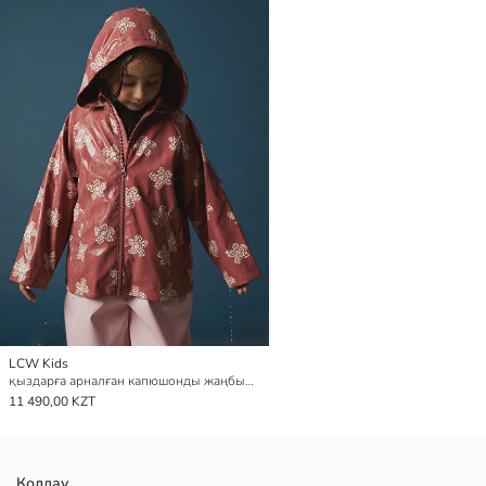
LCW Kids
қыздарға арналған капюшонды жаңбырға арналған күрте
11 490,00 KZT
Қолдау