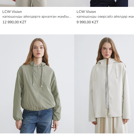
LCW Vision
LCW Vision
капюшонды әйелдерге арналған жаңбырдан қорғайтын жамылғы
12 990,00 KZT
9 990,00 KZT