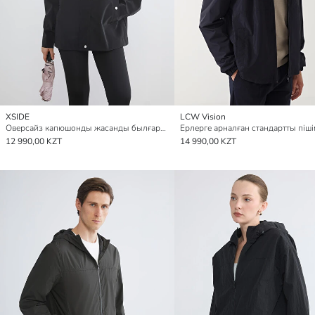
XSIDE
LCW Vision
Оверсайз капюшонды жасанды былғары жаңбырдан қорғайтын жамылғы
12 990,00 KZT
14 990,00 KZT