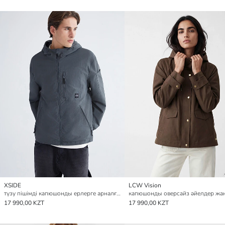
XSIDE
LCW Vision
түзу пішімді капюшонды ерлерге арналған жаңбыр жамылғысы
17 990,00 KZT
17 990,00 KZT