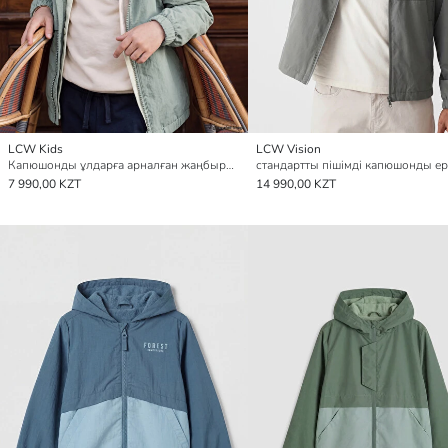
LCW Kids
LCW Vision
Капюшонды ұлдарға арналған жаңбырдан қорғайтын жамылғы
7 990,00 KZT
14 990,00 KZT