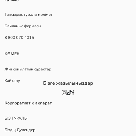
Тапсырыс туралы мәлімет
Байланыс формасы
8 800 070 4015
КӨМЕК
Жиі қойылатын сұрақтар
Қайтару
Бізге жазылыңыздар
Корпоративтік ақпарат
БІЗ ТУРАЛЫ
Біздің Дүкендер