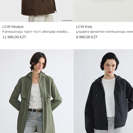
LCW Modest
LCW Kids
Капюшонды түрлі-түсті әйелдер жаңбырдан қорғайтын жамылғы
11 990,00 KZT
8 990,00 KZT