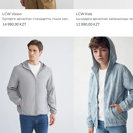
LCW Vision
LCW Kids
Ерлерге арналған стандартты пішім капюшонды жаңбырға арналған күрте
14 990,00 KZT
12 990,00 KZT