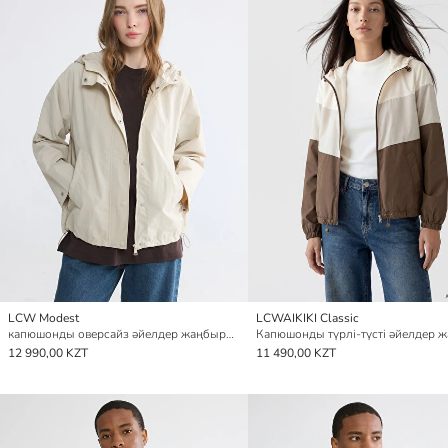
LCW Modest
LCWAIKIKI Classic
капюшонды оверсайз әйелдер жаңбырдан қорғайтын жамылғы
12 990,00 KZT
11 490,00 KZT