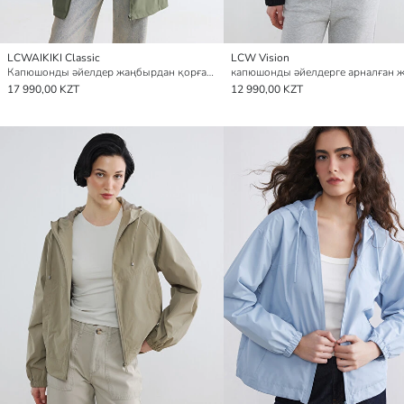
LCWAIKIKI Classic
LCW Vision
Капюшонды әйелдер жаңбырдан қорғайтын жамылғы
17 990,00 KZT
12 990,00 KZT