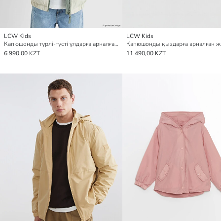
LCW Kids
LCW Kids
Капюшонды түрлі-түсті ұлдарға арналған жаңбырлы күртке
6 990,00 KZT
11 490,00 KZT