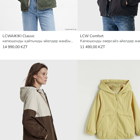
LCWAIKIKI Classic
LCW Comfort
капюшонды қайтымды әйелдер жаңбырдан қорғайтын жамылғы
14 990,00 KZT
11 490,00 KZT