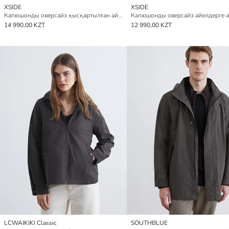
XSIDE
XSIDE
Капюшонды оверсайз қысқартылған әйелдер жаңбырдан қорғайтын жамылғы
14 990,00 KZT
12 990,00 KZT
LCWAIKIKI Classic
SOUTHBLUE