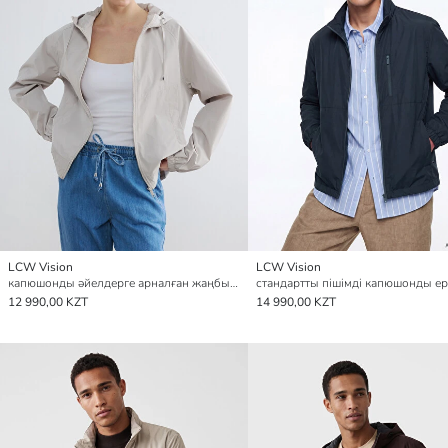
LCW Vision
LCW Vision
капюшонды әйелдерге арналған жаңбырдан қорғайтын жамылғы
12 990,00 KZT
14 990,00 KZT