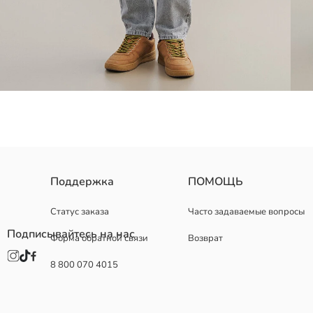
Мужские джинсы свободного кроя выполнены из 100% хлопкового 
Поддержка
ПОМОЩЬ
Статус заказа
Часто задаваемые вопросы
Подписывайтесь на нас
Форма обратной связи
Возврат
Основная Ткань:
Продавец:
8 800 070 4015
Бренд:
Пол:
Форма:
Ткань: