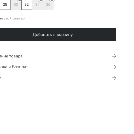
28
30
32
34
36
те свой размер
Добавить в корзину
ание товара
вка и Возврат
и