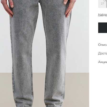
27
Найди
Опис
Доста
Акци