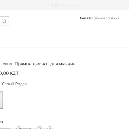
Статус заказа
Pусский
Қазақ
Войти
Избранное
Корзина
Jeans
Прямые джинсы для мужчин
0,00 KZT
Серый Родео
р: