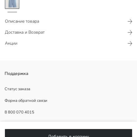
Описание товара
Доставка и Возврат
Акции
Эти женские джоггеры‑брюки свободного кроя с эластичным
Поддержка
поясом и боковыми карманами, украшенные принтом, выполнены
из 100% хлопка.
Статус заказа
Форма обратной связи
8 800 070 4015
Основная Ткань:
Страна происхождения:
Продавец:
ПОМОЩЬ
Бренд:
Добавить в корзину