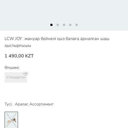
LCW JOY
жануар бейнелі қыз балаға арналған шаш
қыстырғышы
1 490,00 KZT
Өлшемі:
Стандартты
Түсі:
Аралас Ассортимент