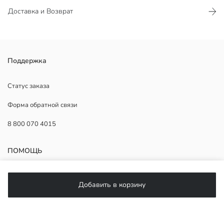
Доставка и Возврат
В этом товаре выбор цвета не предусмотрен, будет отправлен
Поддержка
один товар.
Основной Материал:
Статус заказа
Страна происхождения:
Форма обратной связи
Продавец:
Бренд:
8 800 070 4015
Пол:
ПОМОЩЬ
Часто задаваемые вопросы
Добавить в корзину
Возврат
Подписывайтесь на нас