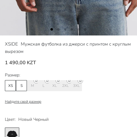
XSIDE
Мужская футболка из джерси с принтом с круглым
вырезом
1 490,00 KZT
Размер:
XS
S
M
L
XL
2XL
3XL
Найдите свой размер
Цвет:
Новый Черный