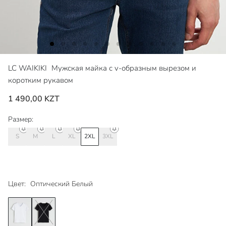
LC WAIKIKI
Мужская майка с v-образным вырезом и
коротким рукавом
1 490,00 KZT
Размер:
S
M
L
XL
2XL
3XL
Цвет:
Оптический Белый