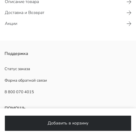
Описание товара
Доставка и Возврат
Акции
Мужские классические туфли с круглым носком, на шнуровке
Поддержка
Модель на плоской подошве имеет отверстия в отделке
Продавец:
Статус заказа
Бренд:
Форма обратной связи
Пол:
Ткань:
8 800 070 4015
Узор:
Вид носка обуви:
Способ закрытия обуви:
ПОМОЩЬ
Добавить в корзину
Часто задаваемые вопросы
Возврат