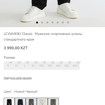
LCWAIKIKI Classic
Мужские спортивные штаны
стандартного кроя
3 990,00 KZT
Размер:
S
M
L
XL
2XL
3XL
4XL
5XL
6XL
Найдите свой размер
Цвет:
Новый Черный