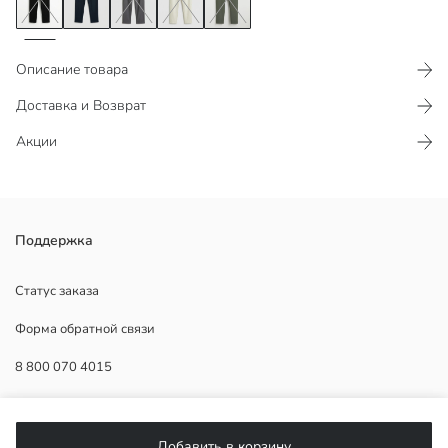
Описание товара
Доставка и Возврат
Акции
Сшитые из османской ткани, эти мужские спортивные брюки
Поддержка
имеют эластичный пояс с регулируемыми шнурками и боковые
карманы на молнии.
Статус заказа
Форма обратной связи
8 800 070 4015
Основная Ткань:
Страна происхождения:
Продавец:
ПОМОЩЬ
Бренд:
Добавить в корзину