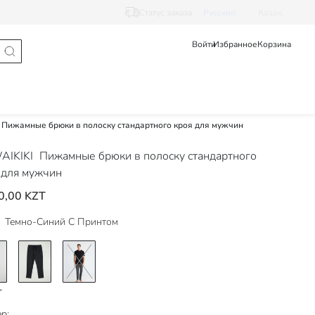
Статус заказа
Pусский
Қазақ
Войти
Избранное
Корзина
Пижамные брюки в полоску стандартного кроя для мужчин
AIKIKI
Пижамные брюки в полоску стандартного
 для мужчин
0,00 KZT
Темно-Синий С Принтом
р: