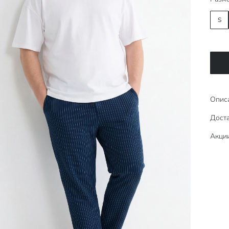
S
Опис
Доста
Акци