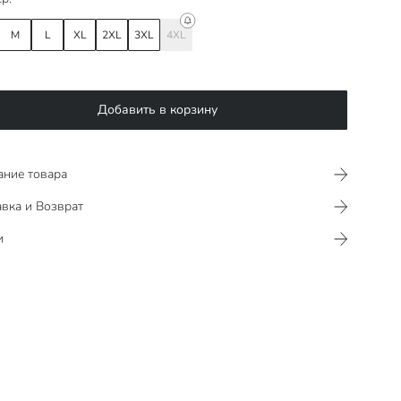
M
L
XL
2XL
3XL
4XL
Добавить в корзину
ание товара
вка и Возврат
и