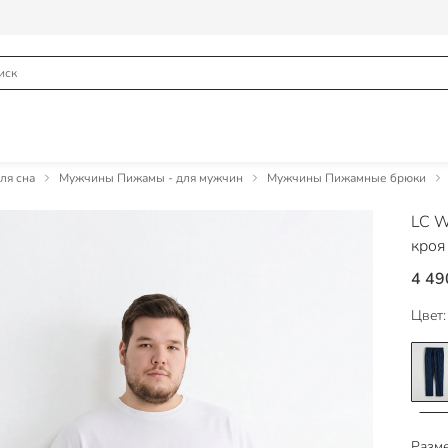
ля сна
Мужчины Пижамы - для мужчин
Мужчины Пижамные брюки
LC W
кроя
4 49
Цвет:
Разме