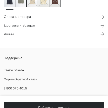
Описание товара
Доставка и Возврат
Акции
Мужская рубашка с воротником и короткими рукавами из 100%
Поддержка
хлопка с эффектом льна. Застёжка спереди на пуговицы.
Статус заказа
Форма обратной связи
Основная Ткань:
8 800 070 4015
Страна происхождения:
Продавец:
Бренд:
ПОМОЩЬ
Пол:
Добавить в корзину