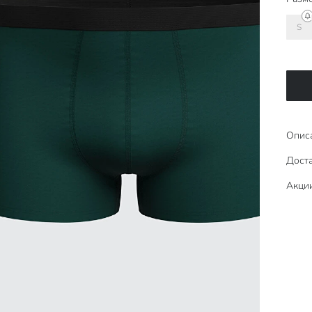
S
Опис
Доста
Акци