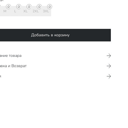
M
L
XL
2XL
3XL
Добавить в корзину
ание товара
вка и Возврат
и