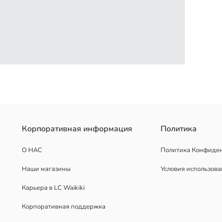
ет тело благодаря эластичности ткани. Кроме того, боксеры имею
Корпоративная информация
Политика
О НАС
Политика Конфиде
Наши магазины
Условия использов
Карьера в LC Waikiki
Корпоративная поддержка