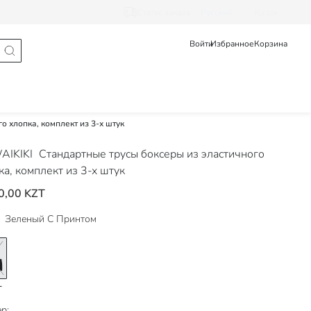
Статус заказа
Pусский
Қазақ
Войти
Избранное
Корзина
о хлопка, комплект из 3-х штук
AIKIKI
Стандартные трусы боксеры из эластичного
ка, комплект из 3-х штук
0,00 KZT
Зеленый С Принтом
р: