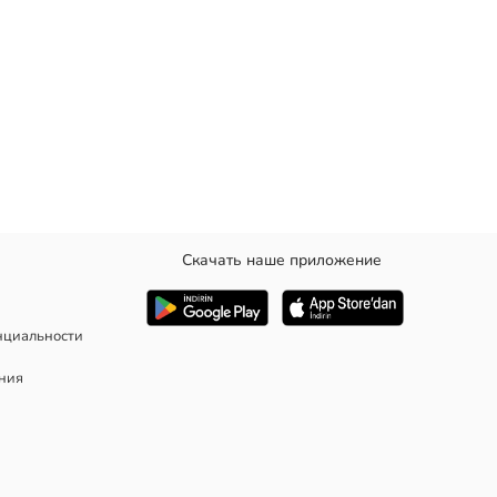
Скачать наше приложение
т удобный крой, что обеспечивает комфортную носку.
нциальности
ания