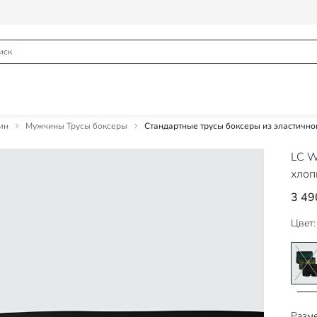
ин
Мужчины Трусы боксеры
Стандартные трусы боксеры из эластичног
LC W
хлоп
3 49
Цвет:
Разме