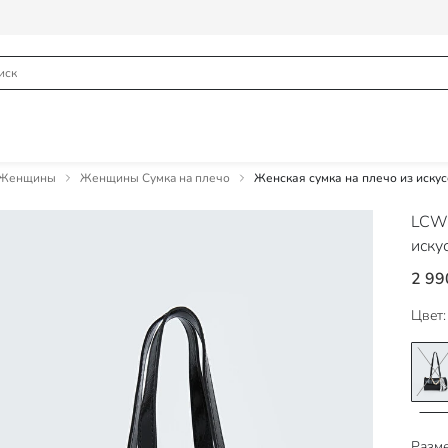
 Женщины
Женщины Сумка на плечо
Женская сумка на плечо из иску
LCW
иску
2 99
Цвет:
Разме