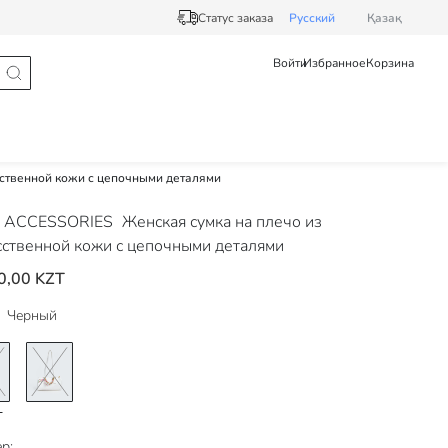
Статус заказа
Pусский
Қазақ
Войти
Избранное
Корзина
сственной кожи с цепочными деталями
 ACCESSORIES
Женская сумка на плечо из
сственной кожи с цепочными деталями
0,00 KZT
Черный
р: