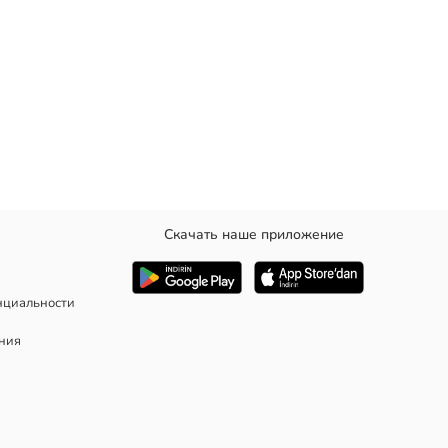
Скачать наше приложение
ке прикреплен шарф в горошек.
нциальности
ания