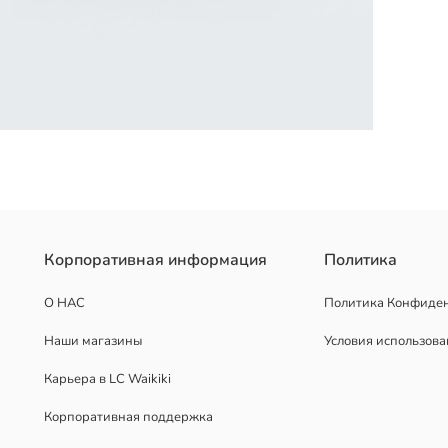
ии. Имеет плечевой ремень и цепочку в качестве детали. К цепоч
Корпоративная информация
Политика
О НАС
Политика Конфиде
Наши магазины
Условия использов
Карьера в LC Waikiki
Корпоративная поддержка