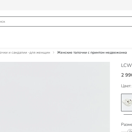
чки и сандалии -для женщин
Женские тапочки с принтом медвежонка
LCW
2 99
Цвет:
Разме