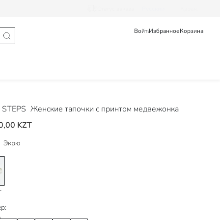
Статус заказа
Pусский
Қазақ
Войти
Избранное
Корзина
 STEPS
Женские тапочки с принтом медвежонка
0,00 KZT
Экрю
р: