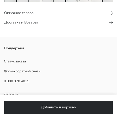
Описание товара
Доставка и Возврат
Мужская футболка из хлопковой ткани. Круглый вырез и короткие
Поддержка
рукава. Свободный крой.
Статус заказа
Форма обратной связи
Основная Ткань:
8 800 070 4015
Страна происхождения:
Продавец:
Бренд:
ПОМОЩЬ
Пол:
Форма:
Добавить в корзину
Ткань:
Часто задаваемые вопросы
Толщина: