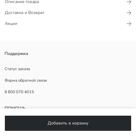
Описание товара
Доставка и Возврат
Акции
Ароматизатор в машину имеет ванильный аромат, деревянную
Поддержка
крышку и дизайн на шнурке.
Страна происхождения:
Статус заказа
Продавец:
Форма обратной связи
Бренд:
Пол:
8 800 070 4015
Группа ароматов:
Объем:
ПОМОЩЬ
Добавить в корзину
Часто задаваемые вопросы
Возврат