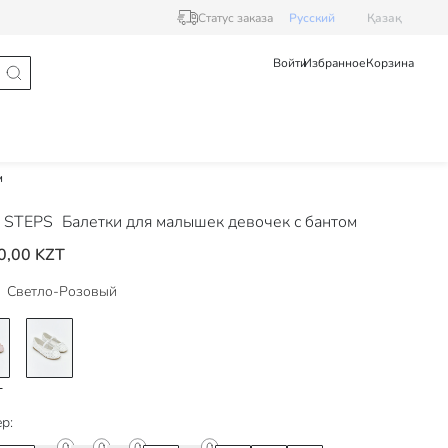
Статус заказа
Pусский
Қазақ
Войти
Избранное
Корзина
м
 STEPS
Балетки для малышек девочек с бантом
0,00 KZT
Светло-Розовый
р: