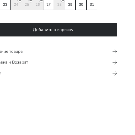
23
24
25
26
27
28
29
30
31
Добавить в корзину
ание товара
вка и Возврат
и