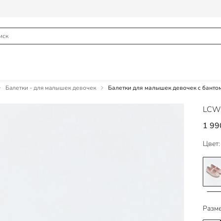
Балетки - для малышек девочек
Балетки для малышек девочек с банто
LCW
1 99
Цвет:
Разме