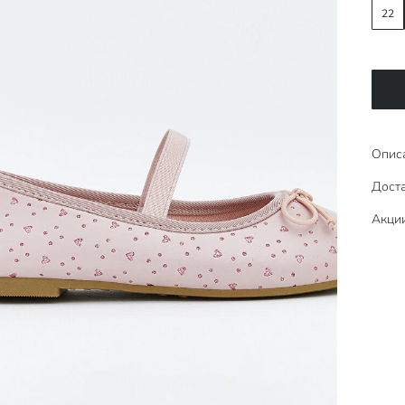
22
Опис
Доста
Акци