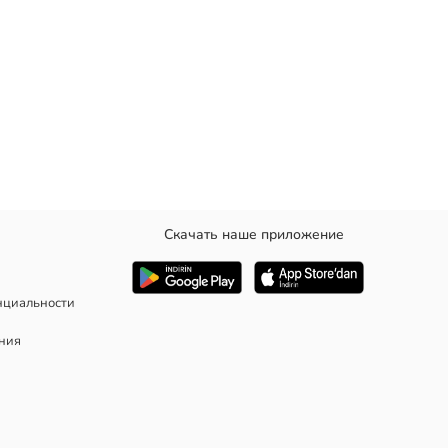
Скачать наше приложение
а и бантик спереди.
нциальности
ания