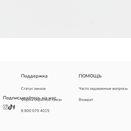
Поддержка
ПОМОЩЬ
Страна происхождения:
Продавец:
Бренд:
Статус заказа
Часто задаваемые вопросы
Пол:
Подписывайтесь на нас
Форма обратной связи
Возврат
Узор:
Вид носка обуви:
8 800 070 4015
Способ закрытия обуви: