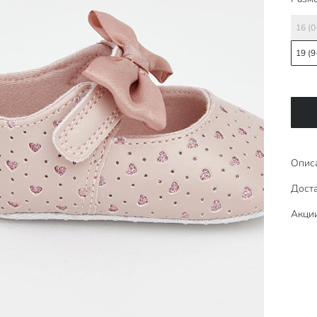
16 (0
19 (9
Опис
Доста
Акци