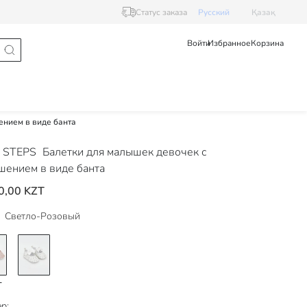
Статус заказа
Pусский
Қазақ
Войти
Избранное
Корзина
ением в виде банта
 STEPS
Балетки для малышек девочек с
шением в виде банта
0,00 KZT
Светло-Розовый
р: