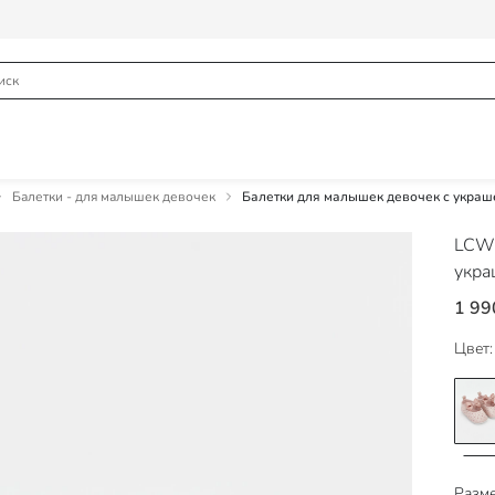
Балетки - для малышек девочек
Балетки для малышек девочек с украш
LCW
укра
1 99
Цвет:
Разме