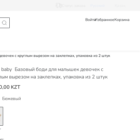
Статус заказа
Pусский
Қазақ
Войти
Избранное
Корзина
вочек с круглым вырезом на заклепках, упаковка из 2 штук
 baby
Базовый боди для малышек девочек с
лым вырезом на заклепках, упаковка из 2 штук
0,00 KZT
Бежевый
р: