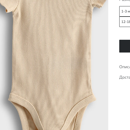
1-3 
12-1
Опис
Доста