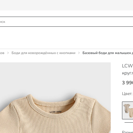
ков
Боди для новорождённых с кнопками
Базовый боди для малышек де
LCW
круг
3 99
Цвет:
Разме