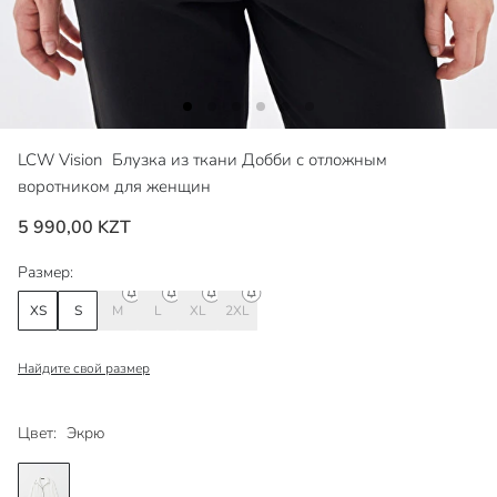
LCW Vision
Блузка из ткани Добби с отложным
воротником для женщин
5 990,00 KZT
Размер:
XS
S
M
L
XL
2XL
Найдите свой размер
Цвет:
Экрю