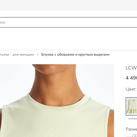
узки - для женщин
Блузка с оборками и круглым вырезом
LCW 
4 49
Цвет:
Разме