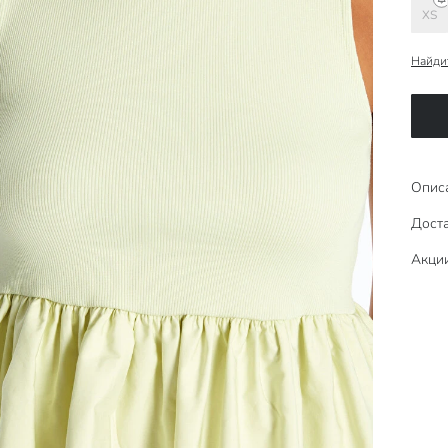
XS
Найди
Опис
Доста
Акци