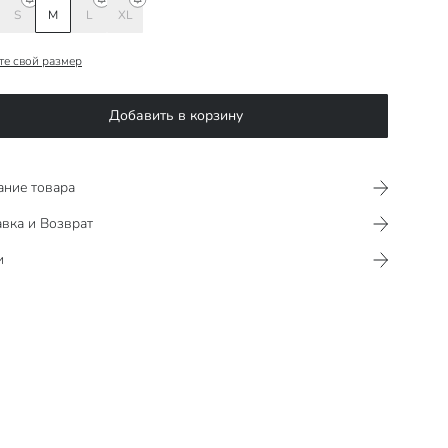
S
M
L
XL
те свой размер
Добавить в корзину
ание товара
вка и Возврат
и