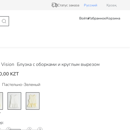
Статус заказа
Pусский
Қазақ
Войти
Избранное
Корзина
Vision
Блузка с оборками и круглым вырезом
0,00 KZT
Пастельно-Зеленый
р: