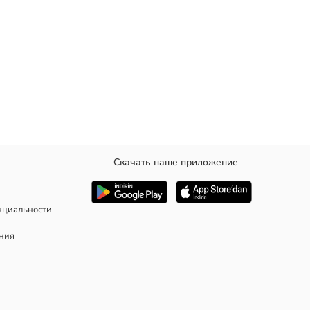
Скачать наше приложение
низу — присборенный и оборчатый дизайн.
нциальности
ания