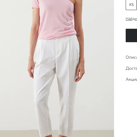
XS
Найди
Опис
Доста
Акци