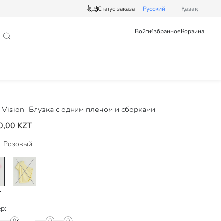
Статус заказа
Pусский
Қазақ
Войти
Избранное
Корзина
Vision
Блузка с одним плечом и сборками
0,00 KZT
Розовый
р: