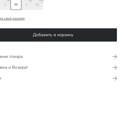
S
M
L
XL
те свой размер
Добавить в корзину
ание товара
вка и Возврат
и