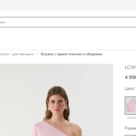
узки - для женщин
Блузка с одним плечом и сборками
LCW 
4 99
Цвет:
Разме