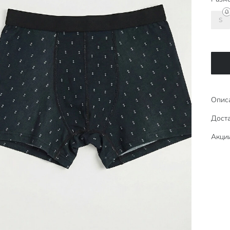
S
Опис
Доста
Акци