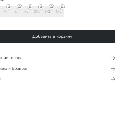
M
L
XL
2XL
3XL
4XL
Добавить в корзину
ание товара
вка и Возврат
и