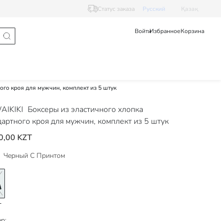
Статус заказа
Pусский
Қазақ
Войти
Избранное
Корзина
ого кроя для мужчин, комплект из 5 штук
AIKIKI
Боксеры из эластичного хлопка
дартного кроя для мужчин, комплект из 5 штук
0,00 KZT
Черный С Принтом
р: