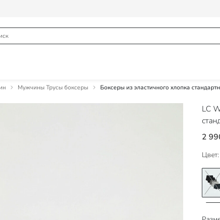
ин
Мужчины Трусы боксеры
Боксеры из эластичного хлопка стандартн
LC W
стан
2 99
Цвет:
Разме