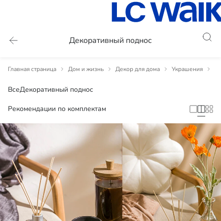
Декоративный поднос
Главная страница
Дом и жизнь
Декор для дома
Украшения
Д
Все
Декоративный поднос
Рекомендации по комплектам