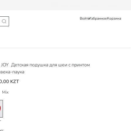
Статус заказа
Pусский
Қазақ
Войти
Избранное
Корзина
 JOY
Детская подушка для шеи с принтом
века-паука
0,00 KZT
Mix
р: