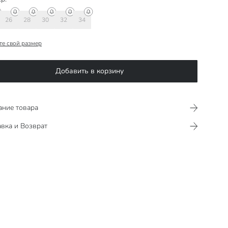
26
28
30
32
34
те свой размер
Добавить в корзину
ание товара
вка и Возврат