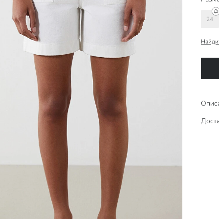
24
Найди
Опис
Доста