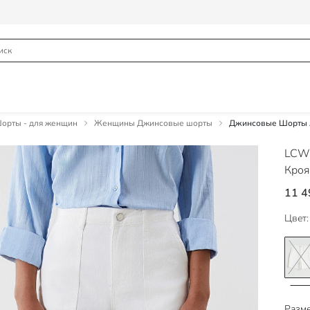
рты - для женщин
Женщины Джинсовые шорты
Джинсовые Шорты Ж
LCW 
Кроя
11 4
Цвет:
Разме