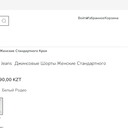
Статус заказа
Pусский
Қазақ
Войти
Избранное
Корзина
енские Стандартного Кроя
Jeans
Джинсовые Шорты Женские Стандартного
90,00 KZT
Белый Родео
р: