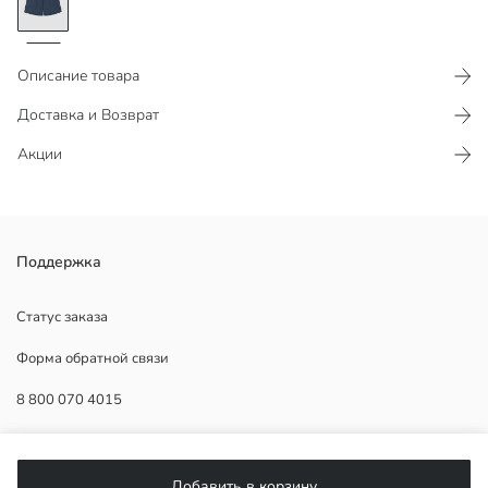
Описание товара
Доставка и Возврат
Акции
Женские джинсовые шорты с эластичным поясом, из 100%
Поддержка
хлопкового денима, с карманами.
Основная Ткань:
Статус заказа
Страна происхождения:
Форма обратной связи
Продавец:
Бренд:
8 800 070 4015
Пол:
Форма:
Ткань:
ПОМОЩЬ
Длина:
Добавить в корзину