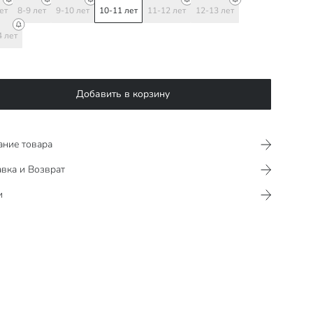
ет
8-9 лет
9-10 лет
10-11 лет
11-12 лет
12-13 лет
4 лет
Добавить в корзину
ание товара
вка и Возврат
и