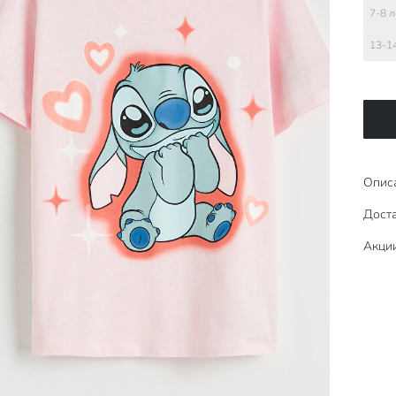
7-8 л
13-1
Опис
Доста
Акци