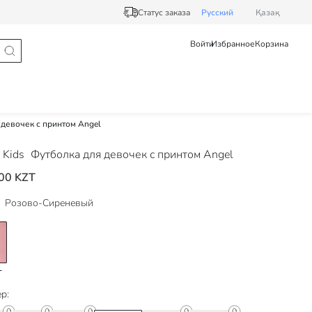
Статус заказа
Pусский
Қазақ
Войти
Избранное
Корзина
 девочек с принтом Angel
 Kids
Футболка для девочек с принтом Angel
00 KZT
Розово-Сиреневый
р: