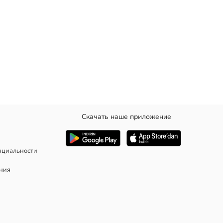
Скачать наше приложение
ди и свободный крой.
нциальности
ания