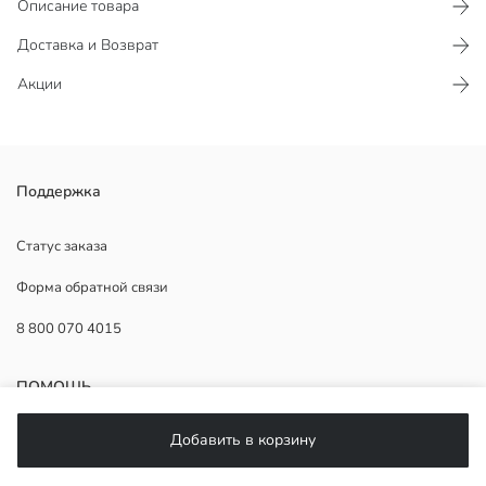
Описание товара
Доставка и Возврат
Акции
Футболка для мальчиков выполнена из хлопкового трикотажа.
Поддержка
Круглый вырез горловины и короткие рукава. Свободный крой.
Основная Ткань:
Статус заказа
Страна происхождения:
Форма обратной связи
Продавец:
Бренд:
8 800 070 4015
Пол:
Форма:
Ткань:
ПОМОЩЬ
Толщина:
Добавить в корзину
Часто задаваемые вопросы
Возврат