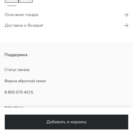
Описание товара
Доставка и Возврат
Мужская футболка стандартного кроя с воротником-поло и
Поддержка
короткими рукавами. Выполнена из жаккардовой ткани.
Статус заказа
Форма обратной связи
Основная Ткань:
8 800 070 4015
Страна происхождения:
Продавец:
Бренд:
ПОМОЩЬ
Пол:
Форма:
Добавить в корзину
Ткань:
Часто задаваемые вопросы
Толщина: