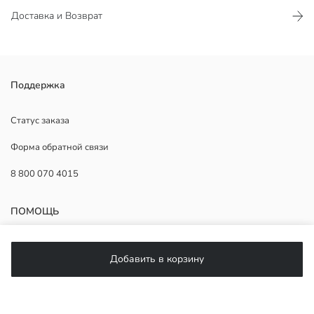
Доставка и Возврат
В этом товаре выбор цвета не предусмотрен, будет отправлен
Поддержка
один товар.
Основной Материал:
Статус заказа
Страна происхождения:
Форма обратной связи
Продавец:
Бренд:
8 800 070 4015
Пол:
ПОМОЩЬ
Часто задаваемые вопросы
Добавить в корзину
Возврат
Подписывайтесь на нас