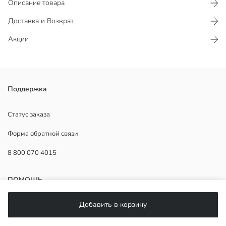
Описание товара
Доставка и Возврат
Акции
CE сертифицировано
Поддержка
Страна происхождения:
Продавец:
Статус заказа
Бренд:
Форма обратной связи
Пол:
Узор:
8 800 070 4015
ПОМОЩЬ
Добавить в корзину
Часто задаваемые вопросы
Возврат