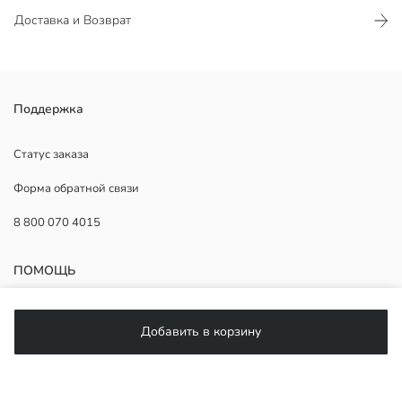
Доставка и Возврат
Поддержка
Основная Ткань:
Страна происхождения:
Продавец:
Статус заказа
Бренд:
Форма обратной связи
Пол:
Ткань:
8 800 070 4015
Узор:
Форма:
ПОМОЩЬ
Часто задаваемые вопросы
Добавить в корзину
Возврат
Подписывайтесь на нас