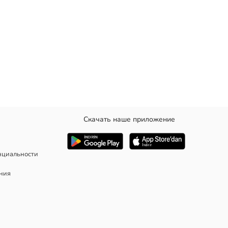
Скачать наше приложение
в холодную погоду, а стильный узор добавляет динамичности
нциальности
ания