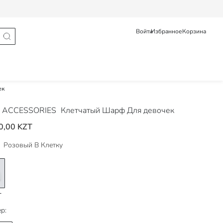
Статус заказа
Pусский
Қазақ
Войти
Избранное
Корзина
ек
 ACCESSORIES
Клетчатый Шарф Для девочек
0,00 KZT
Розовый В Клетку
р: