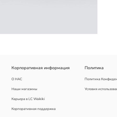
ло. Его длинная структура удобно оборачивается и защищает вас 
Корпоративная информация
Политика
О НАС
Политика Конфиде
Наши магазины
Условия использов
Карьера в LC Waikiki
Корпоративная поддержка