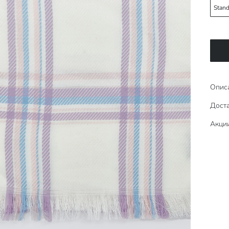
Stand
Опис
Доста
Акци