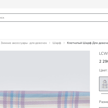
Зимние аксессуары -для девочек
Шарф
Клетчатый Шарф Для девоч
LCW
2 29
Цвет:
Разме