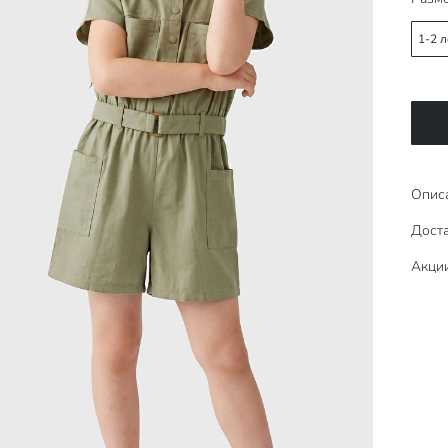
1-2 л
Опис
Доста
Акци