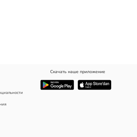
Скачать наше приложение
переди, с поясом и карманами. Без подкладки.
нциальности
ания