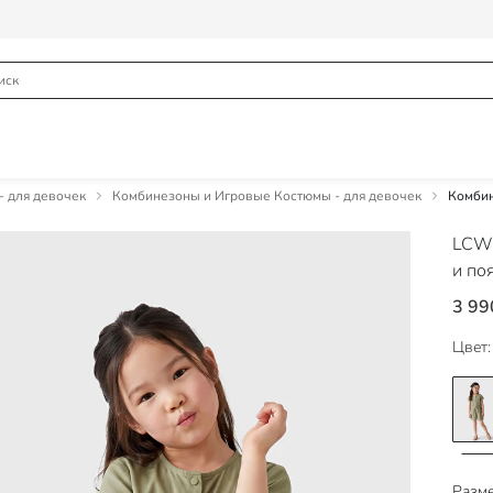
- для девочек
Комбинезоны и Игровые Костюмы - для девочек
Комбин
LCW
и по
3 99
Цвет:
Разме