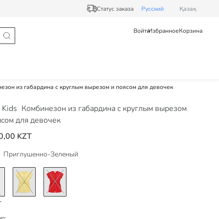
Статус заказа
Pусский
Қазақ
Войти
Избранное
Корзина
езон из габардина с круглым вырезом и поясом для девочек
 Kids
Комбинезон из габардина с круглым вырезом
ясом для девочек
0,00 KZT
Приглушенно-Зеленый
р: