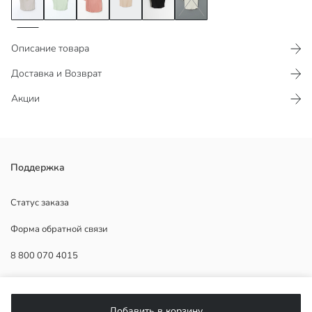
Описание товара
Доставка и Возврат
Акции
Кроп-топ с коротким рукавом и квадратным воротником из ткани
Поддержка
османский.
Статус заказа
Форма обратной связи
Основная Ткань:
8 800 070 4015
Страна происхождения:
Продавец:
Бренд:
ПОМОЩЬ
Пол:
Добавить в корзину