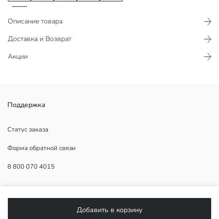
Описание товара
Доставка и Возврат
Акции
Кроссовки для мальчиков из сетчатой ткани с эластичными
Поддержка
шнурками и петлей на заднике.
Страна происхождения:
Статус заказа
Продавец:
Форма обратной связи
Бренд:
Пол:
8 800 070 4015
Ткань:
Способ закрытия обуви:
ПОМОЩЬ
Добавить в корзину
Часто задаваемые вопросы