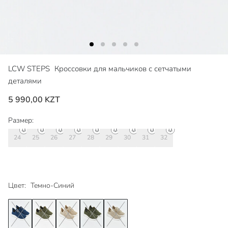
LCW STEPS
Кроссовки для мальчиков с сетчатыми
деталями
5 990,00 KZT
Размер:
24
25
26
27
28
29
30
31
32
Цвет:
Темно-Синий