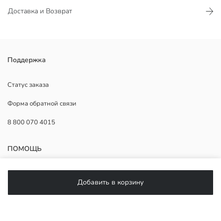
Доставка и Возврат
Кухонный фартук завязывается на талии и на шее.
Поддержка
Основная Ткань:
Страна происхождения:
Статус заказа
Продавец:
Форма обратной связи
Бренд:
Пол:
8 800 070 4015
Узор:
Материал:
ПОМОЩЬ
Часто задаваемые вопросы
Добавить в корзину
Возврат
Подписывайтесь на нас