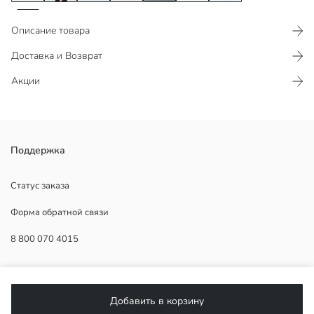
Описание товара
Доставка и Возврат
Акции
Женская майка из кашкорсе с высоким содержанием хлопка, с
Поддержка
круглым вырезом и без рукавов.
Статус заказа
Форма обратной связи
Основная Ткань:
8 800 070 4015
Страна происхождения:
Продавец:
Бренд:
ПОМОЩЬ
Пол:
Форма:
Добавить в корзину
Ткань:
Часто задаваемые вопросы