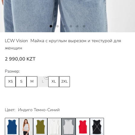
LCW Vision
Майка с круглым вырезом и текстурой для
женщин
2 990,00 KZT
Размер:
XS
S
M
L
XL
2XL
Цвет:
Индиго Темно-Синий