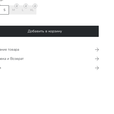
S
M
L
XL
Добавить в корзину
ание товара
вка и Возврат
и