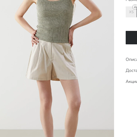
XS
Опис
Доста
Акци