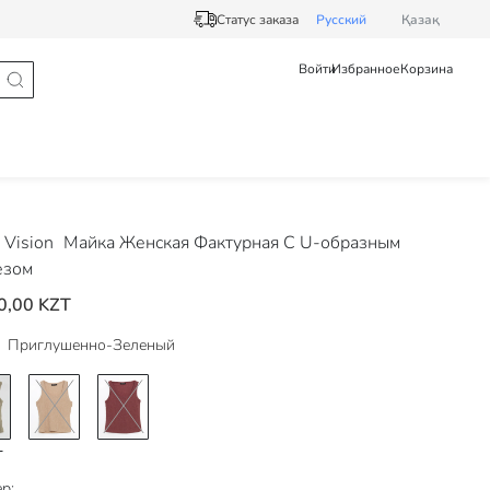
Статус заказа
Pусский
Қазақ
Войти
Избранное
Корзина
Vision
Майка Женская Фактурная С U-образным
езом
0,00 KZT
Приглушенно-Зеленый
р: