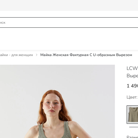
йки - для женщин
Майка Женская Фактурная С U-образным Вырезом
LCW 
Выр
1 49
Цвет:
Разме