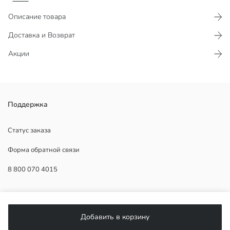
Описание товара
Доставка и Возврат
Акции
Двусторонний карман
Поддержка
Застежка на молнии
Статус заказа
Форма обратной связи
Наполнитель:
8 800 070 4015
Основная Ткань:
Подкладка:
Страна происхождения:
ПОМОЩЬ
Продавец:
Бренд:
Добавить в корзину
Пол:
Часто задаваемые вопросы