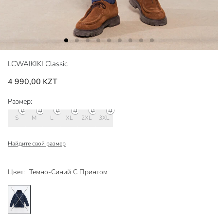
LCWAIKIKI Classic
4 990,00 KZT
Размер:
S
M
L
XL
2XL
3XL
Найдите свой размер
Цвет:
Темно-Синий С Принтом