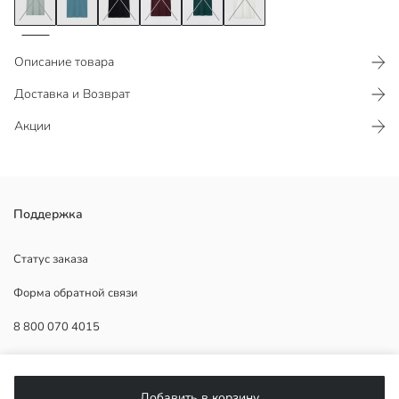
Описание товара
Доставка и Возврат
Акции
с эффектом сухого прикосновения, дышащий, быстросохнущий, не
Поддержка
мнется и не требует глажки, изготовлен из мягкой на ощупь ткани.
Статус заказа
Форма обратной связи
Основная Ткань:
8 800 070 4015
Страна происхождения:
Продавец:
Бренд:
ПОМОЩЬ
Пол:
Добавить в корзину