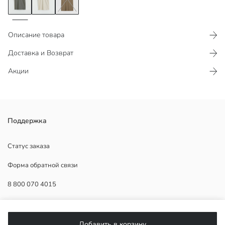
Описание товара
Доставка и Возврат
Акции
Мужская футболка с круглым вырезом и коротким рукавом
Поддержка
изготовлена из джерси из 100% хлопка. На передней части
расположен принт.
Статус заказа
Форма обратной связи
8 800 070 4015
Основная Ткань:
Страна происхождения:
Продавец:
ПОМОЩЬ
Бренд:
Добавить в корзину