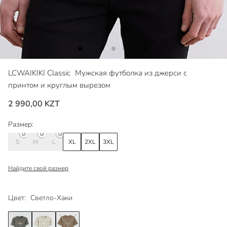
LCWAIKIKI Classic
Мужская футболка из джерси с
принтом и круглым вырезом
2 990,00 KZT
Размер:
S
M
L
XL
2XL
3XL
Найдите свой размер
Цвет:
Светло-Хаки